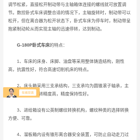
调节松紧，直接松开制动带与主轴箱体连接的螺线就可放置调
节。数控卧式车床调整合适的情况下，主轴旋转时，制动带可以
松开，但在离合器为松开状态下，卧式车床为停车时，制动带呈
抱紧制动轮从而实现主轴的迅速停转，达到制动。
G-180P卧式车床
的特点：
1、车床的床身、床脚、油盘等采用整体铸造结构，刚性
高，抗震性好，符合高速切削机床的特点。
2、床头箱采用三支承结构，三支承均为圆锥滚子轴承，主
轴调节方便，回转精度高，精度保持性好。
3、进给箱设有公英制螺纹转换机构，螺纹种类的选择转换
方便、可靠。
4、溜板箱内设有锥形离合器安全装置，可防止自动走刀过