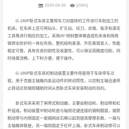
2020-08-06
[2084]
G-180P卧式车床主要用车刀对旋转的工件进行车削加工的
机床。在车床上还可用钻头、扩孔钻、铰刀、丝锥、板牙和滚花
工具等进行相应的加工。采用45°倾斜整体铸造成形床身和简练
铆焊全防护的一体化布局，整机结构紧凑、外形美观宜人、性能
稳定可靠、具有优良的刚性及吸震性，可以保证高精度切削，同
时排屑流畅、上下料方便，便于操作。
G-180P卧式车床的制动装置
主要作用是用于车床停车过
程，用于克服主轴箱内各运动件的转动惯性，以控制主轴迅速停
止转动达到缩短辅助时间从而卧式车床安装制动的目的。
卧式车床采用了闸带式制动器，主要由制动轮、制动带和杠
杆组成。制动装置中制动轮是与轴用花键连接的钢制圆盘，钢质
制动带与内侧固定一层钢网丝石棉以起到提高摩擦系数，一端与
主轴箱体联链，另一端则固定于杠杆上端，卧式车床制动带可以