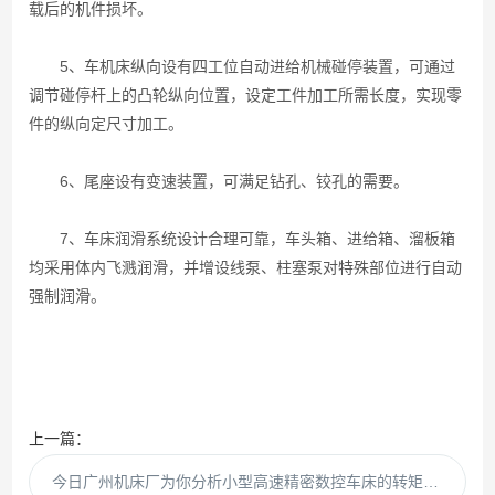
载后的机件损坏。
5、车机床纵向设有四工位自动进给机械碰停装置，可通过
调节碰停杆上的凸轮纵向位置，设定工件加工所需长度，实现零
件的纵向定尺寸加工。
6、尾座设有变速装置，可满足钻孔、铰孔的需要。
7、车床润滑系统设计合理可靠，车头箱、进给箱、溜板箱
均采用体内飞溅润滑，并增设线泵、柱塞泵对特殊部位进行自动
强制润滑。
上一篇：
今日广州机床厂为你分析小型高速精密数控车床的转矩电机！