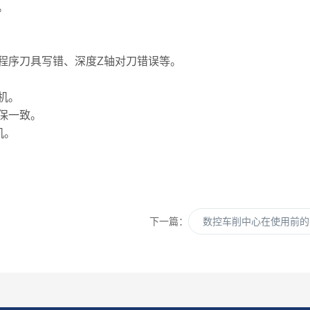
。
序刀具写错、深度Z轴对刀错误等。
机。
保一致。
机。
下一篇：
数控车削中心在使用前的