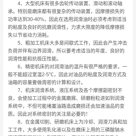
4、大型机床有很多齿轮传动装置、滑动和滚动轴
承。特别是磨床都有很复杂的传动装置，因摩擦损失的
功率达到30-40%，因此在选用润滑油时必须考虑到适当
的粘度及良好的抗磨润滑性，力求大限度的降低摩擦损
失以节省动力消耗。
5、粗加工机床大多是间歇式工作，因此会产生冲击
负荷并伴有边界润滑，所以要考虑适当的年度、良好的
润滑性能和抗极压性能。
6、精密机床的对润滑油的温升有很严格的要求，一
般不能超过室温2-5℃，因此对油品的粘度及润滑方式及
油箱的容量要做周密的计算和设计。
7、机床润滑系统、液压系统及各个摩擦副密封不
良，会使加工过程中的金属磨屑、研磨粉粒进如到润滑
系统中，不但可能堵塞油路造成磨损还会加速油品的变
质。因此对系统密封的关注是必要的！
8、在金属切削、研磨机床上为冷却、润滑刀具和加
工工件，大多使用乳化液以及在磨床上用的三磷酸钠水