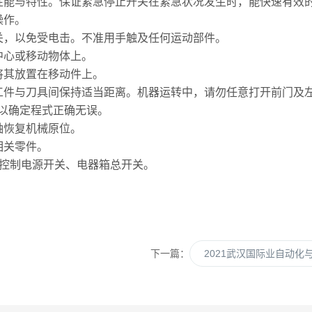
能与特性。保证紧急停止开关在紧急状况发生时，能快速有效的
操作。
，以免受电击。不准用手触及任何运动部件。
心或移动物体上。
其放置在移动件上。
件与刀具间保持适当距离。机器运转中，请勿任意打开前门及
以确定程式正确无误。
恢复机械原位。
相关零件。
控制电源开关、电器箱总开关。
下一篇：
2021武汉国际业自动化