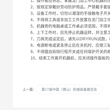
1、操作者应熟悉、掌握龙门加工中心机器的性
2、按规定穿戴好劳动防护用品，严禁戴手套
3、设备工作时，切勿以潮湿的手接触电子开关
4、不得将工具或非加工工件放置在龙门加工中
5、机器旁的电脑桌或工作桌必须坚固，不得将
6、上下工件时，应先停止机器运转，并注意工
7、刀具完成设定后，请先以DRYRUN试跑，
8、电源断电或紧急停止后在关机时，应使三轴
9、不得擅自拆除行程开关或任何保护开关的
10、结束工作离开机器前，应关闭操作面板的
上一篇：
第17届中国（佛山）机械装备展览会