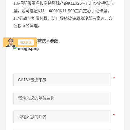
1.6标配采用呼和浩特环球产的K11325三爪自定心手动卡
盘，或可选配K11—400和K11 500三爪定心手动卡盘。
1.7导轨加刮屑装置，防止导轨被铁屑和冷却液腐蚀，方
便铁屑的清理。
C6163普通车床技术参数：