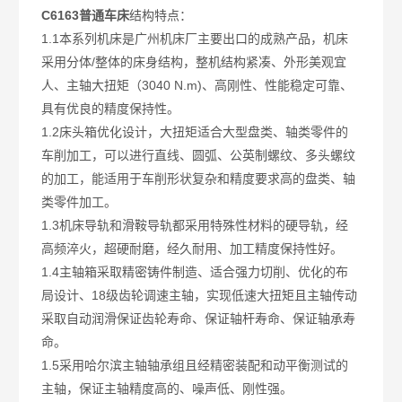
C6163普通车床
结构特点：
1.1本系列机床是广州机床厂主要出口的成熟产品，机床
采用分体/整体的床身结构，整机结构紧凑、外形美观宜
人、主轴大扭矩（3040 N.m)、高刚性、性能稳定可靠、
具有优良的精度保持性。
1.2床头箱优化设计，大扭矩适合大型盘类、轴类零件的
车削加工，可以进行直线、圆弧、公英制螺纹、多头螺纹
的加工，能适用于车削形状复杂和精度要求高的盘类、轴
类零件加工。
1.3机床导轨和滑鞍导轨都采用特殊性材料的硬导轨，经
高频淬火，超硬耐磨，经久耐用、加工精度保持性好。
1.4主轴箱采取精密铸件制造、适合强力切削、优化的布
局设计、18级齿轮调速主轴，实现低速大扭矩且主轴传动
采取自动润滑保证齿轮寿命、保证轴杆寿命、保证轴承寿
命。
1.5采用哈尔滨主轴轴承组且经精密装配和动平衡测试的
主轴，保证主轴精度高的、噪声低、刚性强。