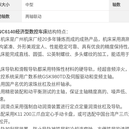
床大小
中型
轴数
动轴数
两轴联动
CNC6140经济型数控车床
结构特点：
1本机床是广州机床厂经20多年锤炼而成的成熟产品，机床采用
构紧凑、外形美观宜人、性能稳定可靠、具有优良的精度保持性
2机床能完成直线、圆弧、公英制螺纹、多头螺纹的加工，能适用
3机床导轨和滑鞍导轨都采用特殊性材料的硬导轨，经超音频淬火
4数控系统采用广数系统GSK980TD及伺服驱动和变频主轴。
5采用国产名优的滚珠丝杠及丝杆轴承。
6采用精密装配和动平衡测试的主轴，保证主轴精度高的、噪声低
速。
7各润滑点采用强制自动润滑装置进行定点定量润滑丝杠及导轨。
8标配采用K11 200三爪自定心手动卡盘，或可选配中国台湾产
松开。