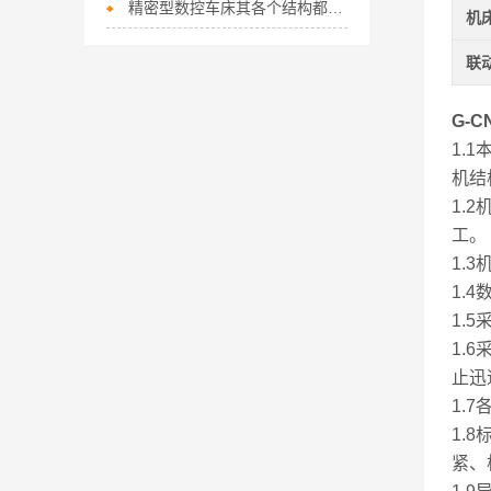
精密型数控车床其各个结构都有怎样的特点呢？
机
联
G-
1.
机结
1.
工。
1.
1.
1.
1.
止迅
1.
1.
紧、