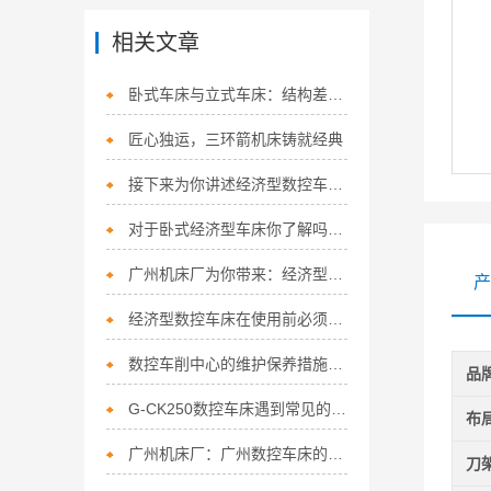
相关文章
卧式车床与立式车床：结构差异下的各有所长
匠心独运，三环箭机床铸就经典
接下来为你讲述经济型数控车床不同的处理方法
对于卧式经济型车床你了解吗？今日广州机床厂为你解答！
广州机床厂为你带来：经济型数控车床的详细特点
产
经济型数控车床在使用前必须满足如下要点
数控车削中心的维护保养措施如下
品
G-CK250数控车床遇到常见的故障该如何解决呢？
布
广州机床厂：广州数控车床的使用少不了日常的保养！
刀