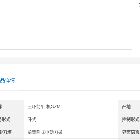
品详情
牌
三环箭/广机GZMT
产地
局形式
卧式
控制形式
架/刀塔
前置卧式电动刀架
界面语言